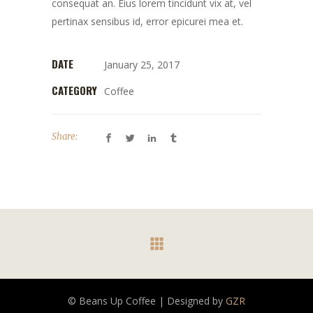
consequat an. Eius lorem tincidunt vix at, vel
pertinax sensibus id, error epicurei mea et.
DATE
January 25, 2017
CATEGORY
Coffee
Share:
© Beans Up Coffee | Designed by
GZR