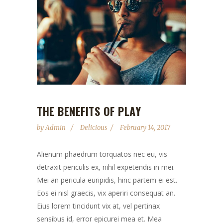
THE BENEFITS OF PLAY
by
Admin
Delicious
February 14, 2017
Alienum phaedrum torquatos nec eu, vis
detraxit periculis ex, nihil expetendis in mei.
Mei an pericula euripidis, hinc partem ei est.
Eos ei nisl graecis, vix aperiri consequat an.
Eius lorem tincidunt vix at, vel pertinax
sensibus id, error epicurei mea et. Mea