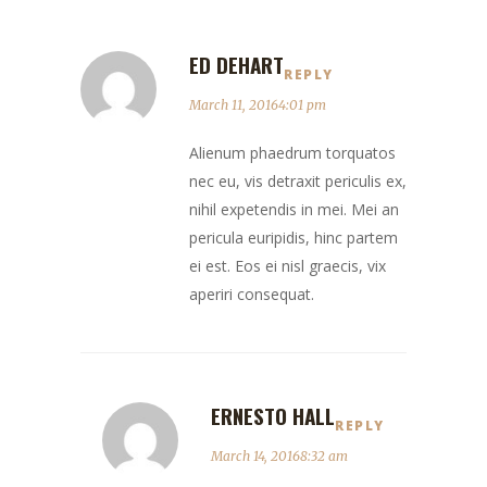
ED DEHART
REPLY
March 11, 20164:01 pm
Alienum phaedrum torquatos
nec eu, vis detraxit periculis ex,
nihil expetendis in mei. Mei an
pericula euripidis, hinc partem
ei est. Eos ei nisl graecis, vix
aperiri consequat.
ERNESTO HALL
REPLY
March 14, 20168:32 am