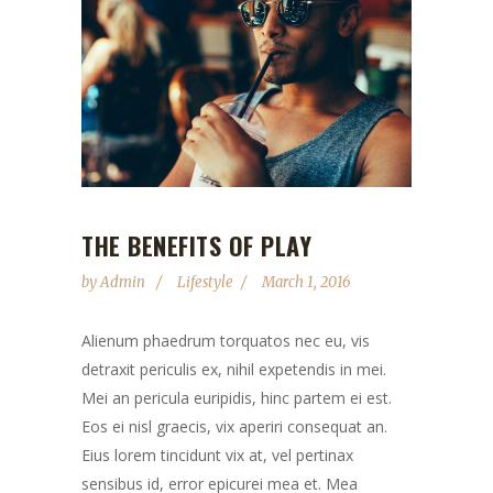
THE BENEFITS OF PLAY
by
Admin
Lifestyle
March 1, 2016
Alienum phaedrum torquatos nec eu, vis
detraxit periculis ex, nihil expetendis in mei.
Mei an pericula euripidis, hinc partem ei est.
Eos ei nisl graecis, vix aperiri consequat an.
Eius lorem tincidunt vix at, vel pertinax
sensibus id, error epicurei mea et. Mea