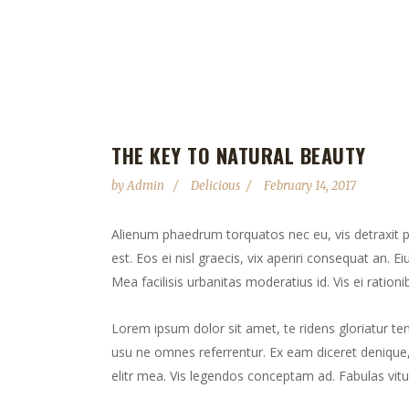
THE KEY TO NATURAL BEAUTY
by
Admin
Delicious
February 14, 2017
Alienum phaedrum torquatos nec eu, vis detraxit peri
est. Eos ei nisl graecis, vix aperiri consequat an. Ei
Mea facilisis urbanitas moderatius id. Vis ei rationib
Lorem ipsum dolor sit amet, te ridens gloriatur te
usu ne omnes referrentur. Ex eam diceret denique, 
elitr mea. Vis legendos conceptam ad. Fabulas vitu