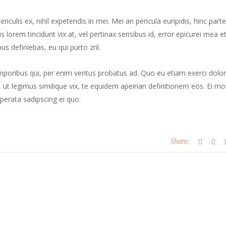
culis ex, nihil expetendis in mei. Mei an pericula euripidis, hinc part
us lorem tincidunt vix at, vel pertinax sensibus id, error epicurei mea et
us definiebas, eu qui purto zril.
mporibus qui, per enim veritus probatus ad. Quo eu etiam exerci dolor
ut legimus similique vix, te equidem apeirian definitionem eos. Ei mo
perata sadipscing ei quo.
Share: