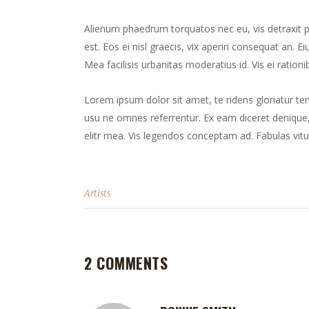
Alienum phaedrum torquatos nec eu, vis detraxit peri
est. Eos ei nisl graecis, vix aperiri consequat an. Ei
Mea facilisis urbanitas moderatius id. Vis ei rationib
Lorem ipsum dolor sit amet, te ridens gloriatur te
usu ne omnes referrentur. Ex eam diceret denique, 
elitr mea. Vis legendos conceptam ad. Fabulas vitu
Artists
2 COMMENTS