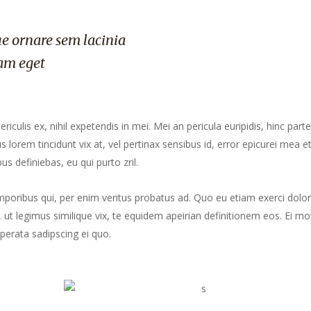
e ornare sem lacinia
am eget
culis ex, nihil expetendis in mei. Mei an pericula euripidis, hinc part
us lorem tincidunt vix at, vel pertinax sensibus id, error epicurei mea et
us definiebas, eu qui purto zril.
mporibus qui, per enim veritus probatus ad. Quo eu etiam exerci dolor
ut legimus similique vix, te equidem apeirian definitionem eos. Ei mo
perata sadipscing ei quo.