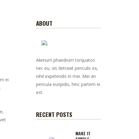
ABOUT
Alienum phaedrum torquatos
nec eu, vis detraxit periculis ex,
nihil expetendis in mei. Mei an
em ei
pericula euripidis, hinc partem ei
.
est.
e,
RECENT POSTS
vet
MAKE IT
SIMPLE