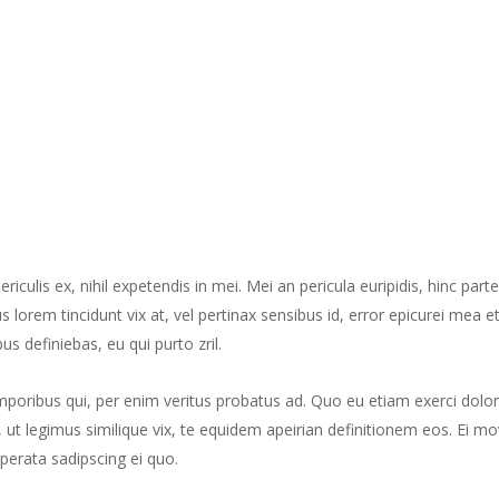
culis ex, nihil expetendis in mei. Mei an pericula euripidis, hinc part
us lorem tincidunt vix at, vel pertinax sensibus id, error epicurei mea et
us definiebas, eu qui purto zril.
mporibus qui, per enim veritus probatus ad. Quo eu etiam exerci dolor
ut legimus similique vix, te equidem apeirian definitionem eos. Ei mo
perata sadipscing ei quo.